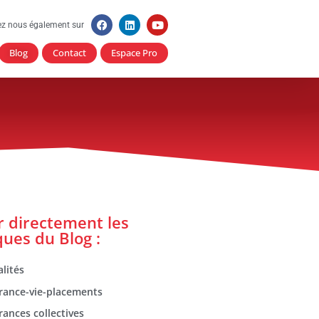
ez nous également sur
Blog
Contact
Espace Pro
er directement les
ques du Blog :
lités
rance-vie-placements
rances collectives