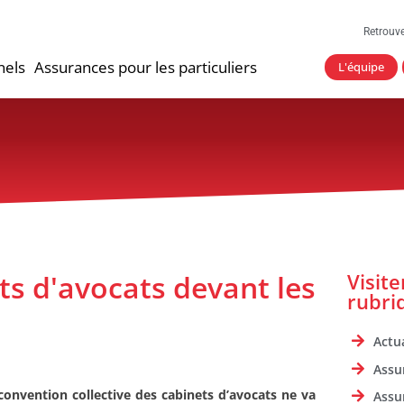
Retrouv
nels
Assurances pour les particuliers
L'équipe
ts d'avocats devant les
Visit
rubri
Actua
Assu
convention collective des cabinets d’avocats ne va
Assu