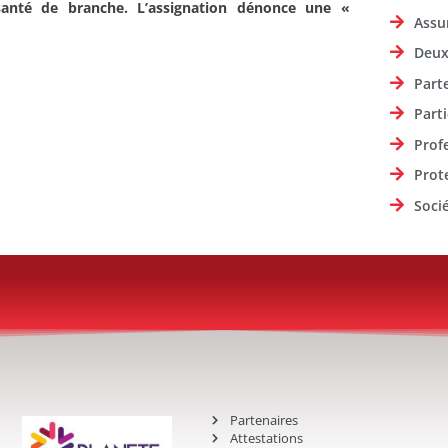
santé de branche. L’assignation dénonce une «
Assu
Deux
Part
Parti
Prof
Prot
Soci
Partenaires
Attestations