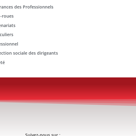
rances des Professionnels
-roues
enariats
culiers
essionnel
ection sociale des dirigeants
été
Suivez-nous sur :