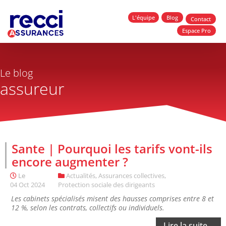
L'équipe
Blog
Contact
Espace Pro
Le blog
assureur
Sante | Pourquoi les tarifs vont-ils
encore augmenter ?
Le
Actualités
,
Assurances collectives
,
04 Oct 2024
Protection sociale des dirigeants
Les cabinets spécialisés misent des hausses comprises entre 8 et
12 %, selon les contrats, collectifs ou individuels.
Lire la suite...