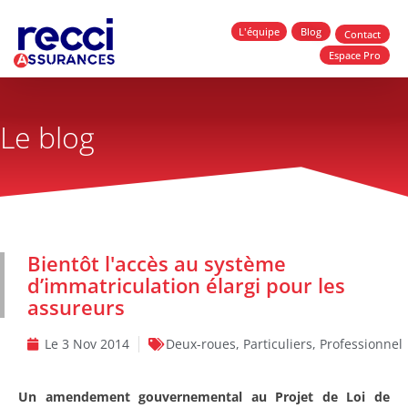
L'équipe
Blog
Contact
Espace Pro
Le blog
Bientôt l'accès au système
d’immatriculation élargi pour les
assureurs
Le
3 Nov 2014
Deux-roues
,
Particuliers
,
Professionnel
Un amendement gouvernemental au Projet de Loi de