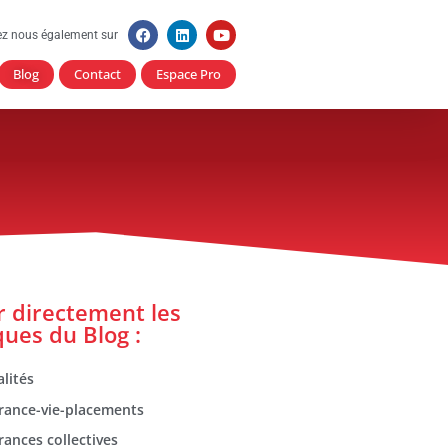
ez nous également sur
Blog
Contact
Espace Pro
er directement les
ques du Blog :
lités
rance-vie-placements
rances collectives