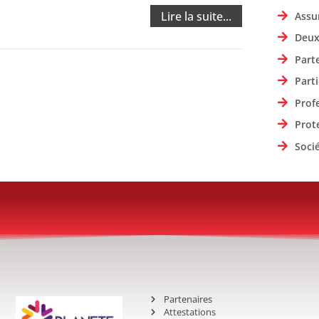
Lire la suite...
Assu
Deux
Part
Parti
Prof
Prot
Soci
Partenaires
Attestations