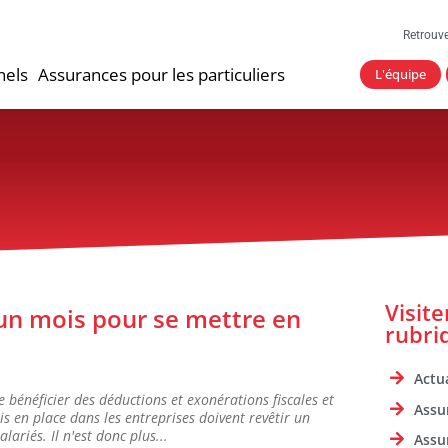
Retrouv
nels
Assurances pour les particuliers
L'équipe
Visit
'un mois pour se mettre en
rubri
Actua
 bénéficier des déductions et exonérations fiscales et
Assu
is en place dans les entreprises doivent revêtir un
ariés. Il n'est donc plus...
Assu