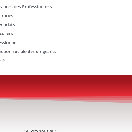
rances des Professionnels
-roues
enariats
culiers
essionnel
ection sociale des dirigeants
été
Suivez-nous sur :