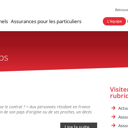
Retrouv
nels
Assurances pour les particuliers
L'équipe
ps
Visit
rubri
se le contrat ? > Aux personnes résidant en France
Actua
in de son pays d'origine ou de ses proches, un décès
Assu
Assu
Lire la suite...