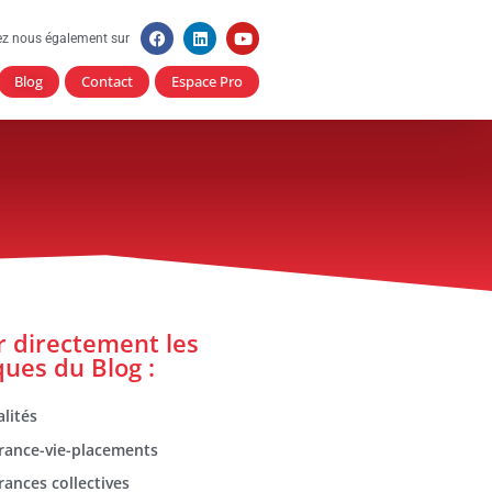
ez nous également sur
Blog
Contact
Espace Pro
er directement les
ques du Blog :
lités
rance-vie-placements
rances collectives