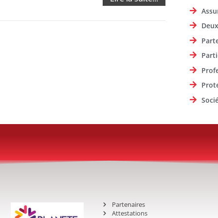
Assu
Deux
Part
Parti
Prof
Prot
Soci
Partenaires
Attestations