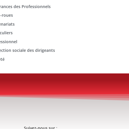
rances des Professionnels
-roues
enariats
culiers
essionnel
ection sociale des dirigeants
été
Suivez-nous sur :