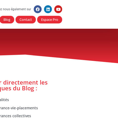
ez nous également sur
Blog
Contact
Espace Pro
er directement les
ques du Blog :
lités
rance-vie-placements
rances collectives