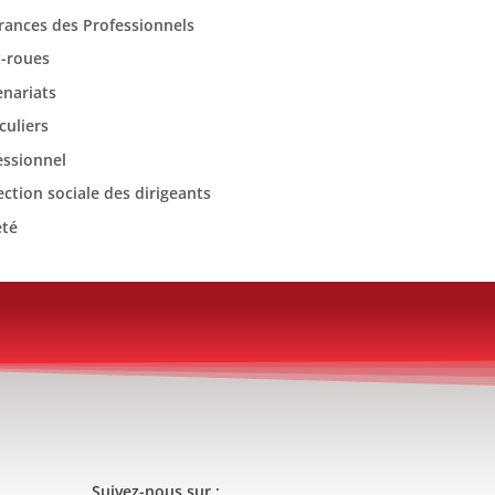
rances des Professionnels
-roues
enariats
culiers
essionnel
ection sociale des dirigeants
été
Suivez-nous sur :