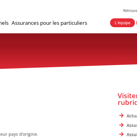
Retrouv
nels
Assurances pour les particuliers
L'équipe
Visit
rubri
Actua
Assu
eur pays d’origine.
Assu