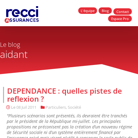
L'équipe
Blog
Contact
Espace Pro
Le blog
aidant
DEPENDANCE : quelles pistes de
reflexion ?
Le
08 Juil 2011
Particuliers
,
Société
"Plusieurs scénarios sont présentés, ils devraient être tranchés
par le président de la République mi-juillet. Les principales
propositions ne préconisent pas la création d’un nouveau régime
de Sécurité sociale ni d’un système entièrement financé par
l’assurance privé mais visent plutôt à conserver le socle public de