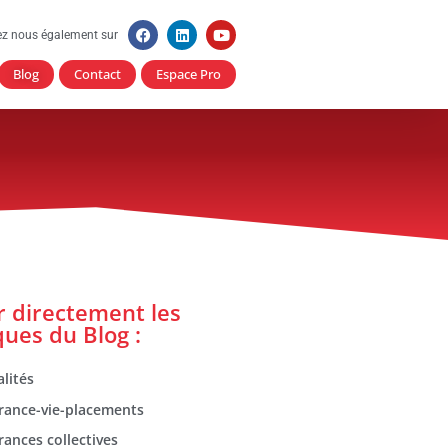
ez nous également sur
Blog
Contact
Espace Pro
er directement les
ques du Blog :
lités
rance-vie-placements
rances collectives