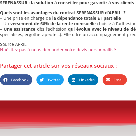
SERENASSUR : la solution à conseiller pour garantir à vos clien
Quels sont les avantages du contrat SERENASSUR d’APRIL ?
– Une prise en charge de
la dépendance totale ET partielle
– Un
versement de 66% de la rente mensuelle
choisie à l’adhésio
–
Une assistance
dès l’adhésion
qui évolue avec le niveau de 
spécialisés, ergothérapeute…). Elle offre un accompagnement préci
Source APRIL
Nhésitez pas à nous demander votre devis personnallisé.
Partager cet article sur vos réseaux sociaux :
Facebook
Twitter
LinkedIn
Email