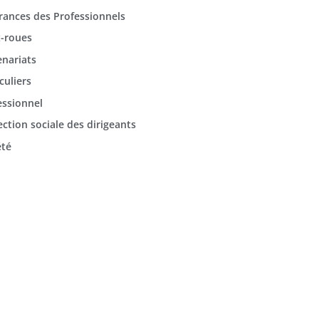
rances des Professionnels
-roues
enariats
culiers
essionnel
ection sociale des dirigeants
été