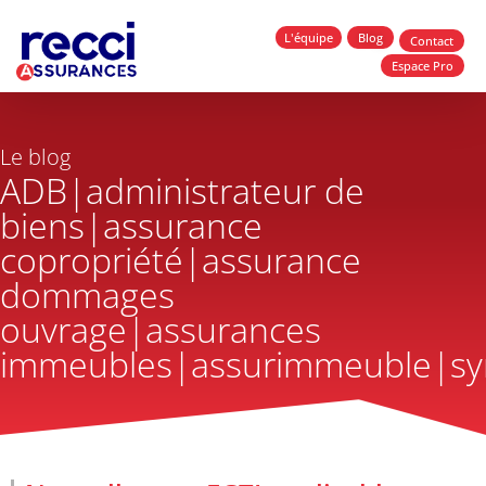
L'équipe
Blog
Contact
Espace Pro
Le blog
ADB|administrateur de
biens|assurance
copropriété|assurance
dommages
ouvrage|assurances
immeubles|assurimmeuble|sy