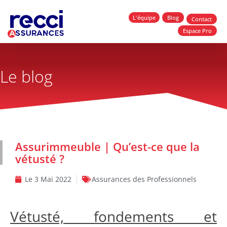
L'équipe
Blog
Contact
Espace Pro
Le blog
Assurimmeuble | Qu’est-ce que la
vétusté ?
Le
3 Mai 2022
Assurances des Professionnels
Vétusté, fondements et