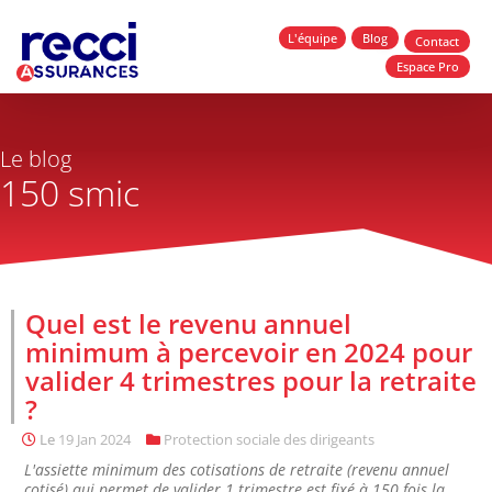
L'équipe
Blog
Contact
Espace Pro
Le blog
150 smic
Quel est le revenu annuel
minimum à percevoir en 2024 pour
valider 4 trimestres pour la retraite
?
Le
19 Jan 2024
Protection sociale des dirigeants
L'assiette minimum des cotisations de retraite (revenu annuel
cotisé) qui permet de valider 1 trimestre est fixé à 150 fois la