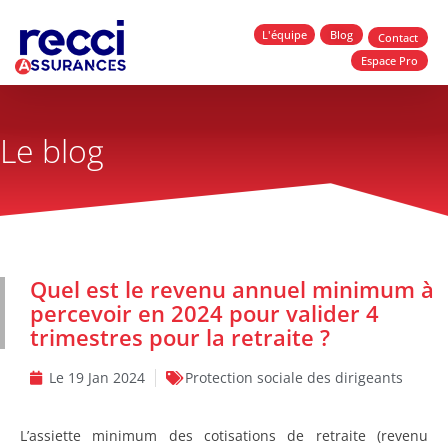
L'équipe
Blog
Contact
Espace Pro
Le blog
Quel est le revenu annuel minimum à
percevoir en 2024 pour valider 4
trimestres pour la retraite ?
Le
19 Jan 2024
Protection sociale des dirigeants
L’assiette minimum des cotisations de retraite (revenu