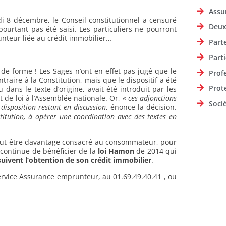
Assu
i 8 décembre, le Conseil constitutionnel a censuré
Deux
t pourtant pas été saisi. Les particuliers ne pourront
unteur liée au crédit immobilier…
Part
Parti
e de forme ! Les Sages n’ont en effet pas jugé que le
Prof
traire à la Constitution, mais que le dispositif a été
Prot
u dans le texte d’origine, avait été introduit par les
 de loi à l’Assemblée nationale. Or, «
ces adjonctions
Soci
 disposition restant en discussion
, énonce la décision.
stitution, à opérer une coordination avec des textes en
 peut-être davantage consacré au consommateur, pour
 continue de bénéficier de la
loi Hamon
de 2014 qui
uivent l’obtention de son crédit immobilier
.
service Assurance emprunteur, au 01.69.49.40.41 , ou