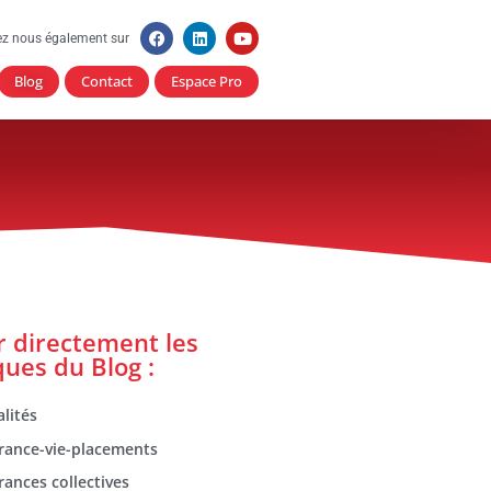
ez nous également sur
Blog
Contact
Espace Pro
er directement les
ques du Blog :
lités
rance-vie-placements
rances collectives