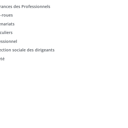
rances des Professionnels
-roues
enariats
culiers
essionnel
ection sociale des dirigeants
été