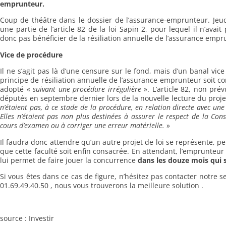
emprunteur.
Coup de théâtre dans le dossier de l’assurance-emprunteur. Jeud
une partie de l’article 82 de la loi Sapin 2, pour lequel il n’avai
donc pas bénéficier de la résiliation annuelle de l’assurance empr
Vice de procédure
Il ne s’agit pas là d’une censure sur le fond, mais d’un banal vic
principe de résiliation annuelle de l’assurance emprunteur soit con
adopté «
suivant une procédure irrégulière
». L’article 82, non prév
députés en septembre dernier lors de la nouvelle lecture du projet
n’étaient pas, à ce stade de la procédure, en relation directe avec une
Elles n’étaient pas non plus destinées à assurer le respect de la Con
cours d’examen ou à corriger une erreur matérielle.
»
Il faudra donc attendre qu’un autre projet de loi se représente,
que cette faculté soit enfin consacrée. En attendant, l’emprunteur
lui permet de faire jouer la concurrence
dans les douze mois qui s
Si vous êtes dans ce cas de figure, n’hésitez pas contacter notre 
01.69.49.40.50 , nous vous trouverons la meilleure solution .
source : Investir