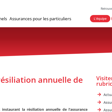
Retrouv
nels
Assurances pour les particuliers
L'équipe
résiliation annuelle de
Visit
rubri
Actua
Assu
 instaurant la résiliation annuelle de l’assurance
Assu