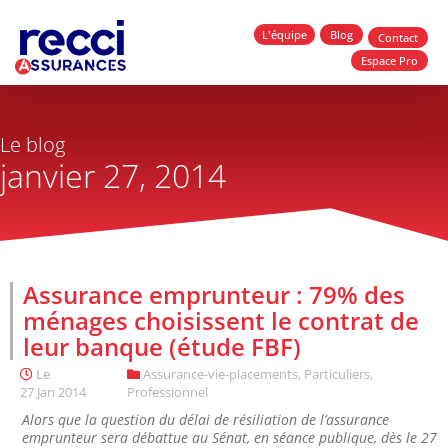
L'équipe
Blog
Contact
Espace Pro
Le blog
janvier 27, 2014
Assurance emprunteur : 79% des
ménages choisissent le contrat de
leur banque (étude FBF)
Le
Assurance-vie-placements
,
Particuliers
,
27 Jan 2014
Professionnel
Alors que la question du délai de résiliation de l’assurance
emprunteur sera débattue au Sénat, en séance publique, dès le 27