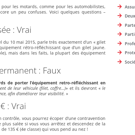
re pour les motards, comme pour les automobilistes,
Assu
encore un peu confuses. Voici quelques questions –
Deux
Part
ée : Vrai
Parti
iel du 10 mai 2015, parle très exactement d’un « gilet
Prof
équipement rétro-réfléchissant que d’un gilet jaune.
Prot
le), mais dans les faits, la plupart des équipement
Soci
 permanent : Faux
rds de porter l’équipement retro-réfléchissant en
t de leur véhicule (filet, coffre…)
» et ils devront «
le
ce, afin d’améliorer leur visibilité.
»
€ : Vrai
n contrôle, vous pourrez écoper d’une contravention
e plus salée si vous vous arrêtez et descendez de la
e de 135 € (4e classe) qui vous pend au nez !