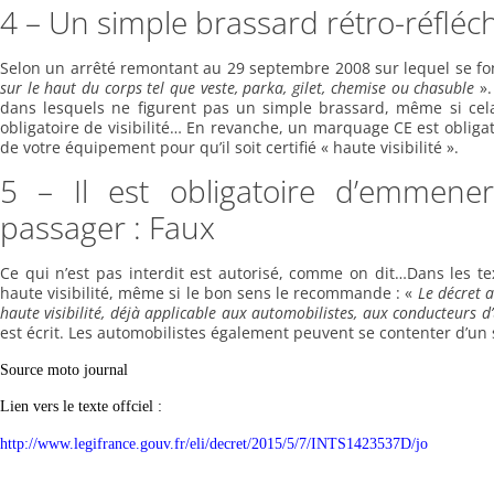
4 – Un simple brassard rétro-réfléch
Selon un arrêté remontant au 29 septembre 2008 sur lequel se fo
sur le haut du corps tel que veste, parka, gilet, chemise ou chasuble
»
dans lesquels ne figurent pas un simple brassard, même si ce
obligatoire de visibilité… En revanche, un marquage CE est obligat
de votre équipement pour qu’il soit certifié « haute visibilité ».
5 – Il est obligatoire d’emmene
passager : Faux
Ce qui n’est pas interdit est autorisé, comme on dit…Dans les tex
haute visibilité, même si le bon sens le recommande : «
Le décret a
haute visibilité, déjà applicable aux automobilistes, aux conducteurs 
est écrit. Les automobilistes également peuvent se contenter d’un s
Source moto journal
Lien vers le texte offciel :
http://www.legifrance.gouv.fr/eli/decret/2015/5/7/INTS1423537D/jo