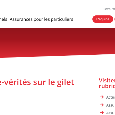
Retrouv
nels
Assurances pour les particuliers
L'équipe
-vérités sur le gilet
Visit
rubri
Actua
Assu
Assu