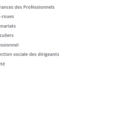
rances des Professionnels
-roues
enariats
culiers
essionnel
ection sociale des dirigeants
été