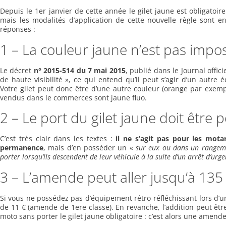
Depuis le 1er janvier de cette année le gilet jaune est obligatoi
mais les modalités d’application de cette nouvelle règle sont 
réponses :
1 – La couleur jaune n’est pas impos
Le décret
n° 2015-514 du 7 mai 2015
, publié dans le Journal offic
de haute visibilité », ce qui entend qu’il peut s’agir d’un autre 
Votre gilet peut donc être d’une autre couleur (orange par exemp
vendus dans le commerces sont jaune fluo.
2 – Le port du gilet jaune doit être
C’est très clair dans les textes :
il ne s’agit pas pour les mota
permanence
, mais d’en posséder un «
sur eux ou dans un rangemen
porter lorsqu’ils descendent de leur véhicule à la suite d’un arrêt d’urgen
3 – L’amende peut aller jusqu’à 135 
Si vous ne possédez pas d’équipement rétro-réfléchissant lors d’u
de 11 € (amende de 1ere classe). En revanche, l’addition peut êtr
moto sans porter le gilet jaune obligatoire : c’est alors une amend