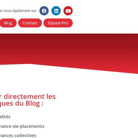
ez nous également sur
Blog
Contact
Espace Pro
er directement les
ques du Blog :
lités
rance-vie-placements
rances collectives