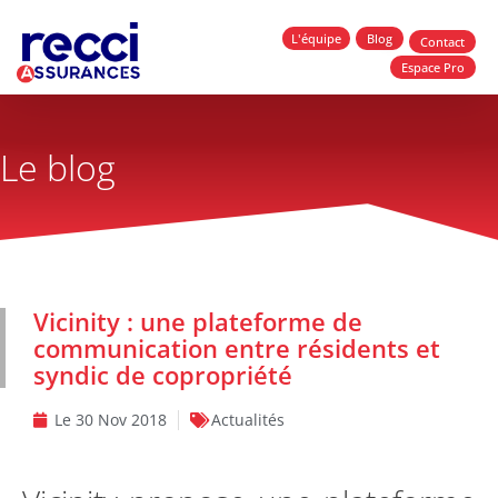
L'équipe
Blog
Contact
Espace Pro
Le blog
Vicinity : une plateforme de
communication entre résidents et
syndic de copropriété
Le
30 Nov 2018
Actualités