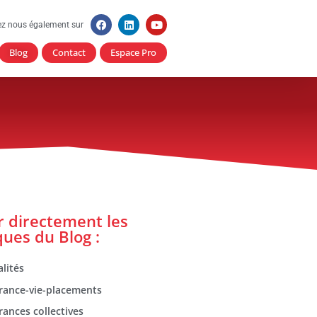
ez nous également sur
Blog
Contact
Espace Pro
er directement les
ques du Blog :
lités
rance-vie-placements
rances collectives