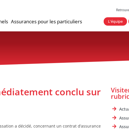
Retrouv
nels
Assurances pour les particuliers
L'équipe
médiatement conclu sur
Visit
rubri
Actua
Assu
ssation a décidé, concernant un contrat d’assurance
Assu