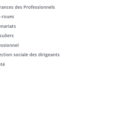
rances des Professionnels
-roues
enariats
culiers
essionnel
ection sociale des dirigeants
été