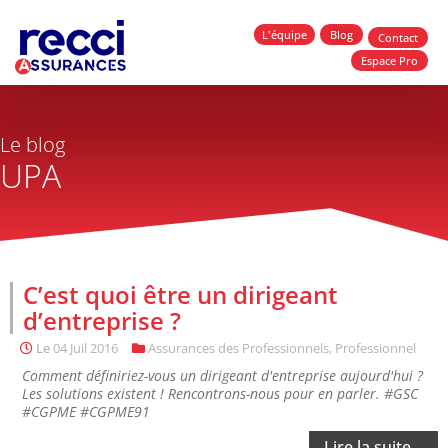
L'équipe
Blog
Contact
Espace Pro
Le blog
UPA
C’est quoi être un dirigeant
d’entreprise ?
Le
04 Juil 2016
Assurances des Professionnels
,
Professionnel
Comment définiriez-vous un dirigeant d'entreprise aujourd'hui ?
Les solutions existent ! Rencontrons-nous pour en parler. #GSC
#CGPME #CGPME91
Lire la suite...