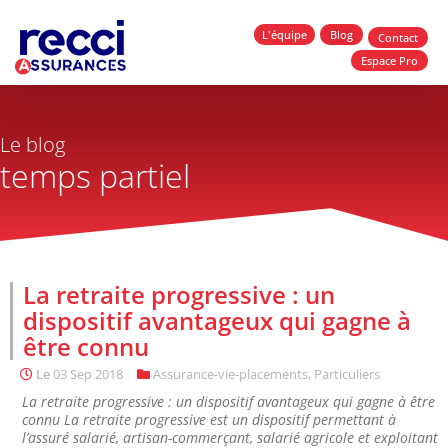
L'équipe
Blog
Contact
Espace Pro
Le blog
temps partiel
La retraite progressive : un
dispositif avantageux qui gagne à
être connu
Le
03 Sep 2018
Assurance-vie-placements
,
Particuliers
La retraite progressive : un dispositif avantageux qui gagne à être
connu La retraite progressive est un dispositif permettant à
l’assuré salarié, artisan-commerçant, salarié agricole et exploitant