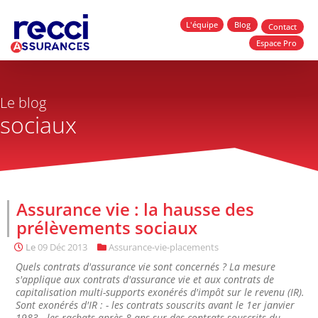
L'équipe
Blog
Contact
Espace Pro
Le blog
sociaux
Assurance vie : la hausse des
prélèvements sociaux
Le
09 Déc 2013
Assurance-vie-placements
Quels contrats d'assurance vie sont concernés ? La mesure
s'applique aux contrats d'assurance vie et aux contrats de
capitalisation multi-supports exonérés d'impôt sur le revenu (IR).
Sont exonérés d'IR : - les contrats souscrits avant le 1er janvier
1983 - les rachats après 8 ans sur des contrats souscrits du...