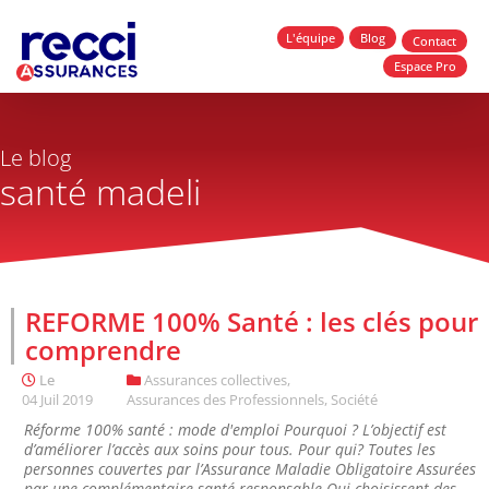
L'équipe
Blog
Contact
Espace Pro
Le blog
santé madeli
REFORME 100% Santé : les clés pour
comprendre
Le
Assurances collectives
,
04 Juil 2019
Assurances des Professionnels
,
Société
Réforme 100% santé : mode d'emploi Pourquoi ? L’objectif est
d’améliorer l’accès aux soins pour tous. Pour qui? Toutes les
personnes couvertes par l’Assurance Maladie Obligatoire Assurées
par une complémentaire santé responsable Qui choisissent des