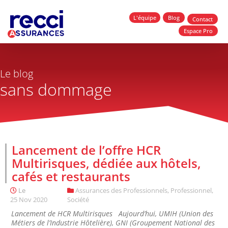
L'équipe
Blog
Contact
Espace Pro
Le blog
sans dommage
Lancement de l’offre HCR
Multirisques, dédiée aux hôtels,
cafés et restaurants
Le
Assurances des Professionnels
,
Professionnel
,
25 Nov 2020
Société
Lancement de HCR Multirisques Aujourd’hui, UMIH (Union des
Métiers de l’Industrie Hôtelière), GNI (Groupement National des