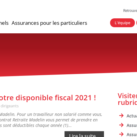
Retrouv
nels
Assurances pour les particuliers
L'équipe
Visit
otre disponible fiscal 2021 !
rubri
 dirigeants
e Madelin. Pour un travailleur non salarié comme vous,
Actua
 contrat Retraite Madelin vous permet de prendre en
Assu
s sont déductibles chaque année (1)...
Assu
Lire la suite...