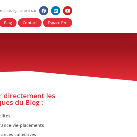
ez nous également sur
Blog
Contact
Espace Pro
er directement les
ques du Blog :
lités
rance-vie-placements
rances collectives