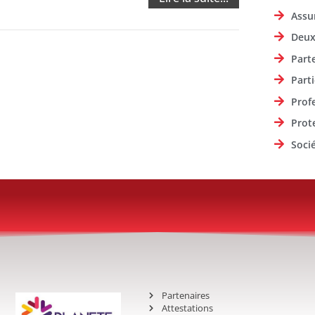
Assu
Deux
Part
Parti
Prof
Prot
Soci
Partenaires
Attestations