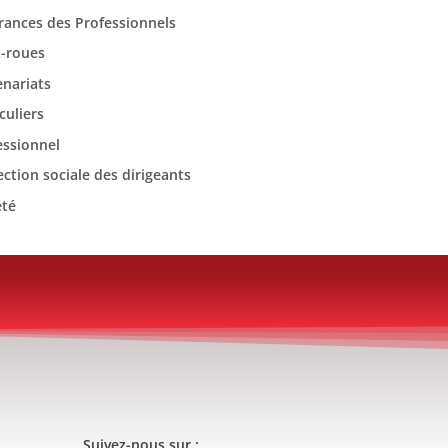
rances des Professionnels
-roues
enariats
culiers
essionnel
ection sociale des dirigeants
été
Suivez-nous sur :