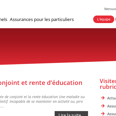
Retrouv
nels
Assurances pour les particuliers
L'équipe
Visit
onjoint et rente d’éducation
rubri
nte de conjoint et la rente éducation Une maladie ou
Actua
itif. Incapable de se maintenir en activité ou, pire
Assu
...
Assu
Lire la suite...