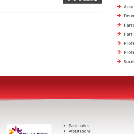
Assu
Deux
Part
Parti
Prof
Prot
Soci
Partenaires
Attestations