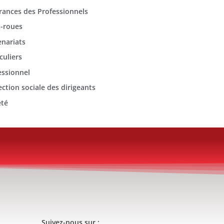
rances des Professionnels
-roues
enariats
culiers
essionnel
ection sociale des dirigeants
été
Suivez-nous sur :