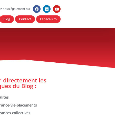
ez nous également sur
Blog
Contact
Espace Pro
er directement les
ques du Blog :
lités
rance-vie-placements
rances collectives