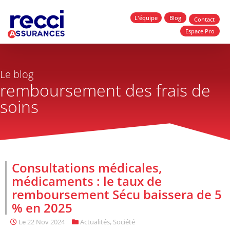
L'équipe
Blog
Contact
Espace Pro
Le blog
remboursement des frais de
soins
Consultations médicales,
médicaments : le taux de
remboursement Sécu baissera de 5
% en 2025
Le
22 Nov 2024
Actualités
,
Société