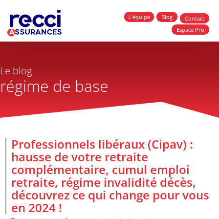
L'équipe
Blog
Contact
Espace Pro
Le blog
régime de base
Professionnels libéraux (Cipav) :
hausse de votre retraite
complémentaire, cumul emploi
retraite, régime invalidité décès,
découvrez ce qui change pour vous
en 2024 !