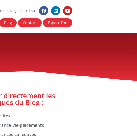
ez nous également sur
Blog
Contact
Espace Pro
er directement les
ques du Blog :
lités
rance-vie-placements
rances collectives