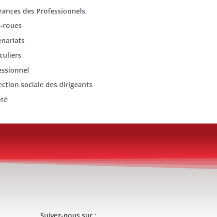
rances des Professionnels
-roues
enariats
culiers
essionnel
ection sociale des dirigeants
été
Suivez-nous sur :