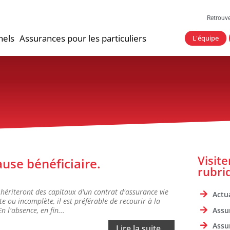
Retrouv
nels
Assurances pour les particuliers
L'équipe
Visit
ause bénéficiaire.
rubri
 hériteront des capitaux d'un contrat d'assurance vie
Actua
e ou incomplète, il est préférable de recourir à la
Assu
n l'absence, en fin...
Assu
Lire la suite...