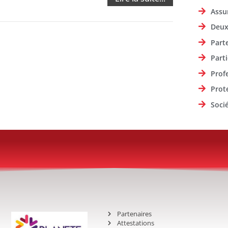
Assu
Deux
Part
Parti
Prof
Prot
Soci
Partenaires
Attestations