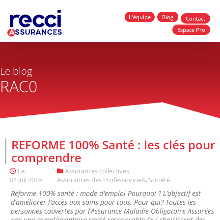
L'équipe
Blog
Contact
Espace Pro
Le blog
RAC0
REFORME 100% Santé : les clés pour
comprendre
Le
Assurances collectives
,
04 Juil 2019
Assurances des Professionnels
,
Société
Réforme 100% santé : mode d'emploi Pourquoi ? L’objectif est
d’améliorer l’accès aux soins pour tous. Pour qui? Toutes les
personnes couvertes par l’Assurance Maladie Obligatoire Assurées
par une complémentaire santé responsable Qui choisissent des