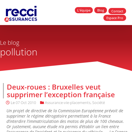
L'équipe
Blog
Contact
Espace Pro
Le blog
pollution
Deux-roues : Bruxelles veut
supprimer l’exception française
Le
07 Oct 2010
Assurance-vie-placements
,
Société
Un projet de directive de la Commission Européenne prévoit de
supprimer le régime dérogatoire permettant à la France
d’interdire l’immatriculation des motos de plus de 100 chevaux.
Or justement, aucune étude n’a permis d’établir un lien entre
l’occurrence de l’accident et la puissance du véhicule….. La France,