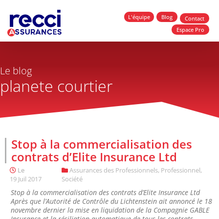
L'équipe
Blog
Contact
Espace Pro
Le blog
planete courtier
Stop à la commercialisation des
contrats d’Elite Insurance Ltd
Le
Assurances des Professionnels
,
Professionnel
,
19 Juil 2017
Société
Stop à la commercialisation des contrats d’Elite Insurance Ltd
Après que l’Autorité de Contrôle du Lichtenstein ait annoncé le 18
novembre dernier la mise en liquidation de la Compagnie GABLE
Insurance et la résiliation automatique de tous les contrats