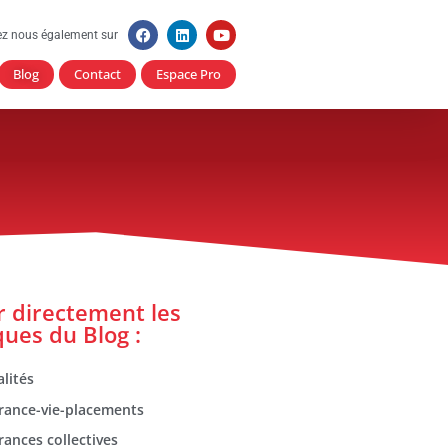
ez nous également sur
Blog
Contact
Espace Pro
er directement les
ques du Blog :
lités
rance-vie-placements
rances collectives