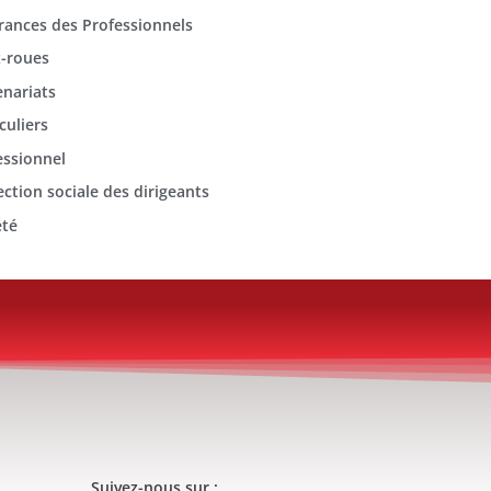
rances des Professionnels
-roues
enariats
culiers
essionnel
ection sociale des dirigeants
été
Suivez-nous sur :