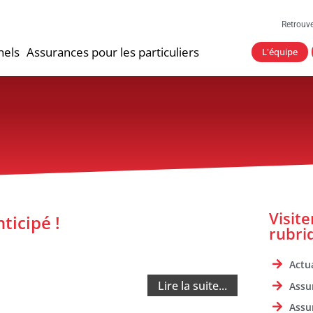
Retrouv
nels
Assurances pour les particuliers
L'équipe
Visit
ticipé !
rubri
Actua
Lire la suite...
Assu
Assu