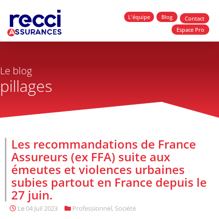
L'équipe
Blog
Contact
Espace Pro
Le blog
pillages
Les recommandations de France
Assureurs (ex FFA) suite aux
émeutes et violences urbaines
subies partout en France depuis le
27 juin.
Le
04 Juil 2023
Professionnel
,
Société