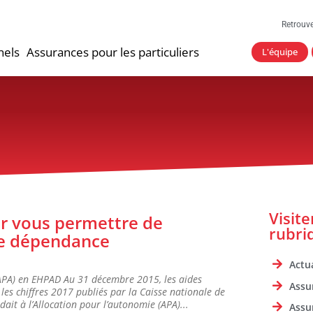
Retrouv
nels
Assurances pour les particuliers
L'équipe
Visit
r vous permettre de
rubri
ce dépendance
Actua
(APA) en EHPAD Au 31 décembre 2015, les aides
Assu
 les chiffres 2017 publiés par la Caisse nationale de
ait à l’Allocation pour l’autonomie (APA)...
Assu