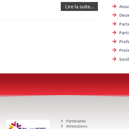
Lire la suite...
Assu
Deux
Part
Parti
Prof
Prot
Soci
Partenaires
Attestations