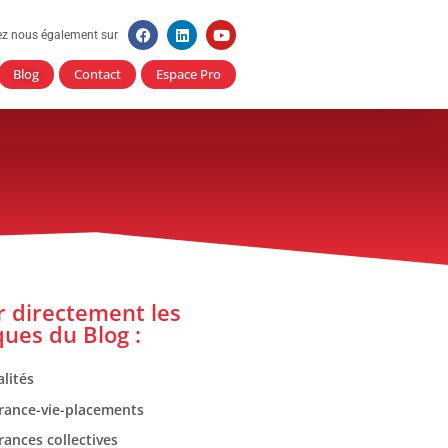
ez nous également sur
Blog
Contact
Espace Pro
er directement les
ques du Blog :
lités
rance-vie-placements
rances collectives