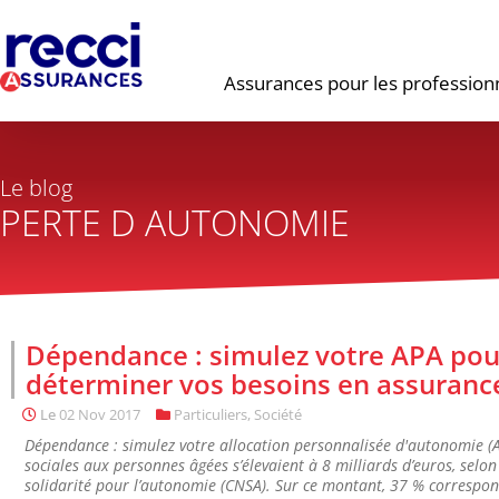
Assurances pour les profession
Le blog
PERTE D AUTONOMIE
Dépendance : simulez votre APA pou
déterminer vos besoins en assuran
Le
02 Nov 2017
Particuliers
,
Société
Dépendance : simulez votre allocation personnalisée d'autonomie 
sociales aux personnes âgées s’élevaient à 8 milliards d’euros, selon
solidarité pour l’autonomie (CNSA). Sur ce montant, 37 % correspond