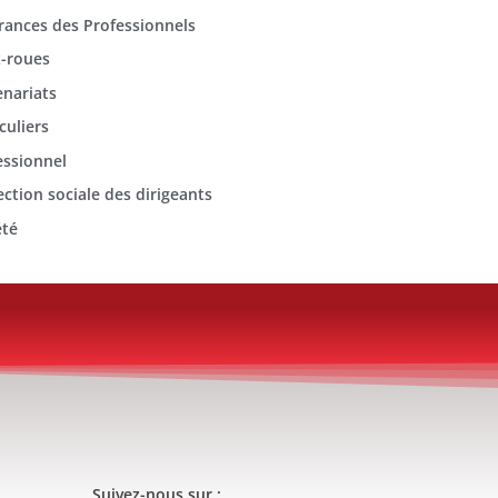
rances des Professionnels
-roues
enariats
culiers
essionnel
ection sociale des dirigeants
été
Suivez-nous sur :