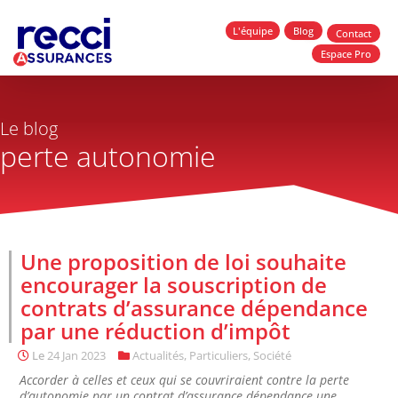
L'équipe
Blog
Contact
Espace Pro
Le blog
perte autonomie
Une proposition de loi souhaite
encourager la souscription de
contrats d’assurance dépendance
par une réduction d’impôt
Le
24 Jan 2023
Actualités
,
Particuliers
,
Société
Accorder à celles et ceux qui se couvriraient contre la perte
d’autonomie par un contrat d’assurance dépendance une