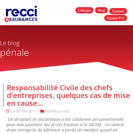
L'équipe
Blog
Contact
Espace Pro
Le blog
pénale
Responsabilité Civile des chefs
d'entreprises, quelques cas de mise
en cause…
Le
08 Fév 2011
Professionnel
Un dirigeant de discothèque a été condamné personnellement
pour non paiement des droits d'auteur à la SACEM. Un salarié
d’une entreprise de bâtiment a perdu un membre quand un