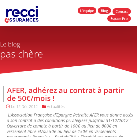
L'équipe
Blog
Contact
Espace Pro
Le blog
pas chère
AFER, adhérez au contrat à partir
de 50€/mois !
Le
12 Déc 2012
Actualités
L’Association Française d’Epargne Retraite AFER vous donne accès
à son contrat à des conditions privilégiées jusqu’au 31/12/2012 :
Ouverture de compte à partir de 100€ au lieu de 800€ en
versement libre et/ou 50€ au lieu de 150€ en versements
programmés Rappels : - Rentabilité : Fiscalité assurance vie