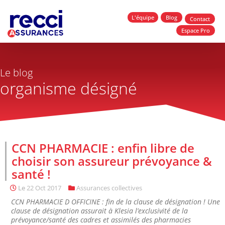
L'équipe
Blog
Contact
Espace Pro
Le blog
organisme désigné
CCN PHARMACIE : enfin libre de
choisir son assureur prévoyance &
santé !
Le
22 Oct 2017
Assurances collectives
CCN PHARMACIE D OFFICINE : fin de la clause de désignation ! Une
clause de désignation assurait à Klesia l’exclusivité de la
prévoyance/santé des cadres et assimilés des pharmacies