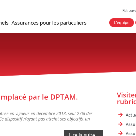
Retrouv
nels
Assurances pour les particuliers
L'équipe
Visit
emplacé par le DPTAM.
rubri
entrée en vigueur en décembre 2013, seul 27% des
Actua
e dispositif n’ayant pas atteint ses objectifs, un
Assu
Assu
Lire la suite...