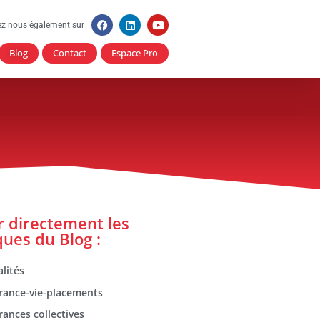
ez nous également sur
Blog
Contact
Espace Pro
er directement les
ques du Blog :
lités
rance-vie-placements
rances collectives