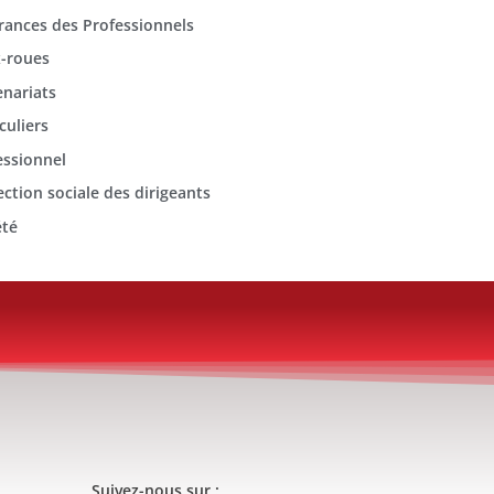
rances des Professionnels
-roues
enariats
culiers
essionnel
ection sociale des dirigeants
été
Suivez-nous sur :