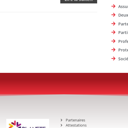
Assu
Deux
Part
Parti
Prof
Prot
Soci
Partenaires
Attestations