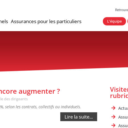
Retrouv
nels
Assurances pour les particuliers
L'équipe
Visit
 encore augmenter ?
rubri
le des dirigeants
 selon les contrats, collectifs ou individuels.
Actua
Lire la suite...
Assu
Assu