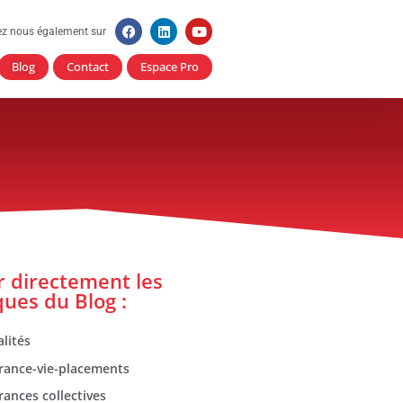
ez nous également sur
Blog
Contact
Espace Pro
er directement les
ques du Blog :
lités
rance-vie-placements
rances collectives