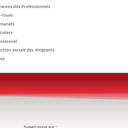
rances des Professionnels
-roues
enariats
culiers
essionnel
ection sociale des dirigeants
été
Suivez-nous sur :