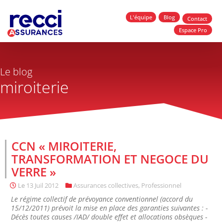
L'équipe
Blog
Contact
Espace Pro
Le blog
miroiterie
CCN « MIROITERIE,
TRANSFORMATION ET NEGOCE DU
VERRE »
Le
13 Juil 2012
Assurances collectives
,
Professionnel
Le régime collectif de prévoyance conventionnel (accord du
15/12/2011) prévoit la mise en place des garanties suivantes : -
Décès toutes causes /IAD/ double effet et allocations obsèques -