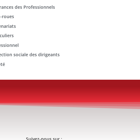
rances des Professionnels
-roues
enariats
culiers
essionnel
ection sociale des dirigeants
été
Suivez-nous sur :