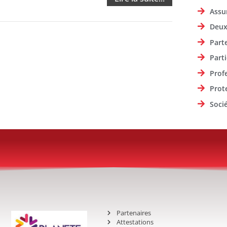
Assu
Deux
Part
Parti
Prof
Prot
Soci
Partenaires
Attestations