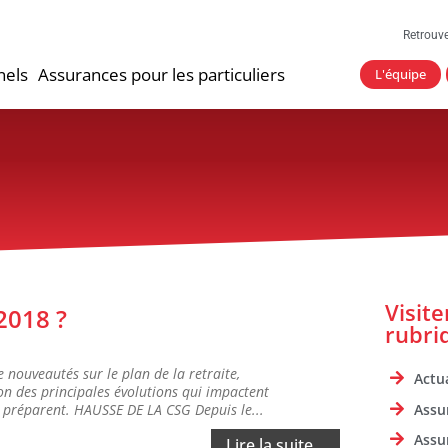
Retrouv
nels
Assurances pour les particuliers
L'équipe
Visit
2018 ?
rubri
 nouveautés sur le plan de la retraite,
Actua
n des principales évolutions qui impactent
Assu
a préparent. HAUSSE DE LA CSG Depuis le...
Assu
Lire la suite...