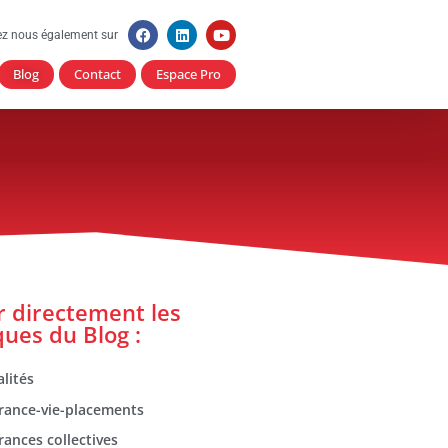
ez nous également sur
Blog
Contact
Espace Pro
er directement les
ques du Blog :
lités
rance-vie-placements
rances collectives