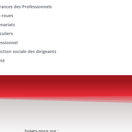
rances des Professionnels
-roues
enariats
culiers
essionnel
ection sociale des dirigeants
été
Suivez-nous sur :