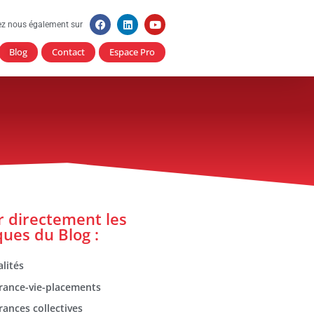
ez nous également sur
Blog
Contact
Espace Pro
er directement les
ques du Blog :
lités
rance-vie-placements
rances collectives