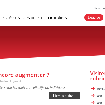
Retrouv
nels
Assurances pour les particuliers
L'équipe
Visit
 encore augmenter ?
rubri
le des dirigeants
 selon les contrats, collectifs ou individuels.
Actua
Lire la suite...
Assu
Assu