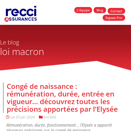
L'équipe
Blog
Contact
Espace Pro
Le blog
loi macron
Congé de naissance :
rémunération, durée, entrée en
vigueur… découvrez toutes les
précisions apportées par l’Elysée
Le
25 Jan 2024
Société
Rémunération, durée, fonctionnement… l’Elysée a apporté
plusieurs précisions sur le congé de naissance.