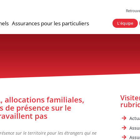
Retrouv
nels
Assurances pour les particuliers
L'équipe
Visit
, allocations familiales,
rubri
 de présence sur le
ravaillent pas
Actua
Assu
ésence sur le territoire pour les étrangers qui ne
Assu