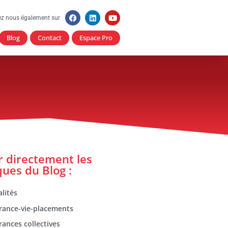
ez nous également sur
Blog
Contact
Espace Pro
er directement les
ques du Blog :
lités
rance-vie-placements
rances collectives