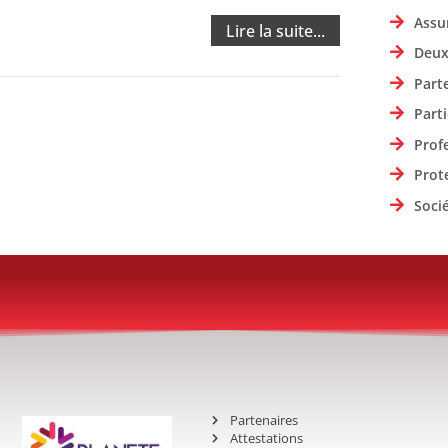
Assu
Lire la suite...
Deux
Part
Parti
Prof
Prot
Soci
Partenaires
Attestations