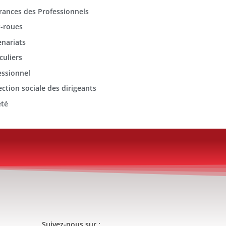
rances des Professionnels
-roues
enariats
culiers
essionnel
ection sociale des dirigeants
été
Suivez-nous sur :