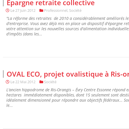
Epargne retraite collective
Le
27 Juin 2012
Professionnel
,
Société
"La réforme des retraites de 2010 a considérablement améliorés les
d'entreprise. Vous avez déjà mis en place un dispositif d'épargne ret
votre attention sur les nouvelles sources d'alimentation individuelles
d'impôts (dans les...
OVAL ECO, projet ovalistique à Ris-o
Le
22 Mai 2012
Société
L’ancien hippodrome de Ris-Orangis – Évry Centre Essonne répond en
hectares immédiatement disponibles, dont 15 seulement sont destiné
idéalement dimensionné pour répondre aux objectifs fédéraux... Sou
le...