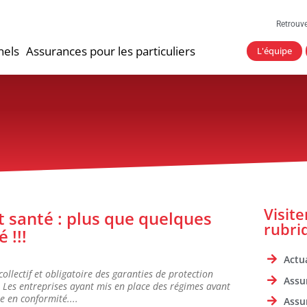
Retrouv
nels
Assurances pour les particuliers
L'équipe
Visit
t santé : plus que quelques
rubri
 !!!
Actua
ollectif et obligatoire des garanties de protection
Assu
. Les entreprises ayant mis en place des régimes avant
 en conformité....
Assu