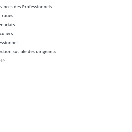
rances des Professionnels
-roues
enariats
culiers
essionnel
ection sociale des dirigeants
été