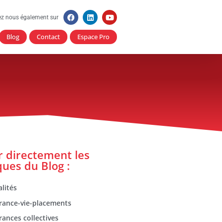
ez nous également sur
Blog
Contact
Espace Pro
er directement les
ques du Blog :
lités
rance-vie-placements
rances collectives