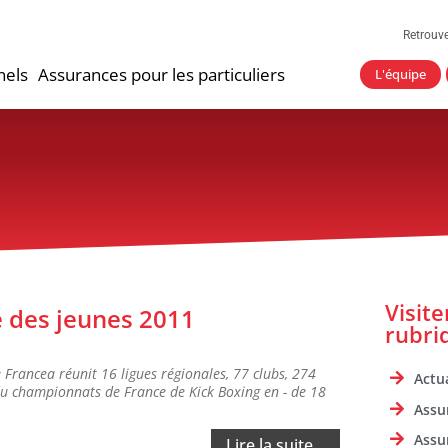
Retrouv
nels
Assurances pour les particuliers
L'équipe
Visit
 des jeunes 2011
rubri
Francea réunit 16 ligues régionales, 77 clubs, 274
Actua
du championnats de France de Kick Boxing en - de 18
Assu
Assu
Lire la suite...