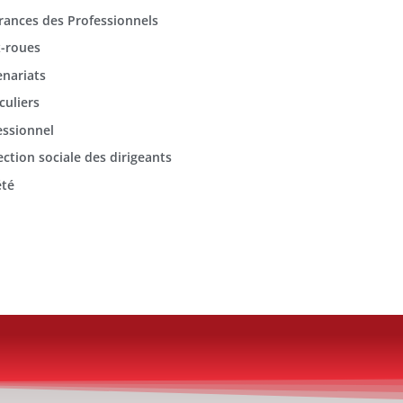
rances des Professionnels
-roues
enariats
culiers
essionnel
ection sociale des dirigeants
été