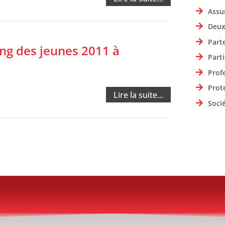
Assu
Deux
Part
ng des jeunes 2011 à
Parti
Prof
Prot
Lire la suite...
Soci