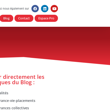
ez nous également sur
Blog
Contact
Espace Pro
er directement les
ques du Blog :
lités
rance-vie-placements
rances collectives