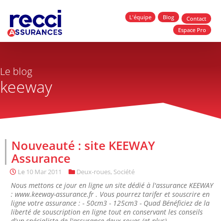
L'équipe
Blog
Contact
Espace Pro
Le blog
keeway
Nouveauté : site KEEWAY
Assurance
Le
10 Mar 2011
Deux-roues
,
Société
Nous mettons ce jour en ligne un site dédié à l'assurance KEEWAY
: www.keeway-assurance.fr . Vous pourrez tarifer et souscrire en
ligne votre assurance : - 50cm3 - 125cm3 - Quad Bénéficiez de la
liberté de souscription en ligne tout en conservant les conseils
d'un spécialiste de l'assurance deux-roues (et plus)......