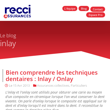
L'équipe
Blog
Contact
Espace Pro
Le blog
inlay
Bien comprendre les techniques
dentaires : Inlay / Onlay
Le
15 Avr 2013
Assurances collectives
,
Particuliers
L'inlay et l'onlay sont utilisés pour obturer une carie au moyen
d'un composite en céramique lorsque l'on veut conserver la dent
vivante. On parle d'onlay lorsque le composite est appliqué sur la
dent et d'inlay lorsqu'il est inséré dans la dent. Il reconstitue la
dent comme la dernière pièce d'un...