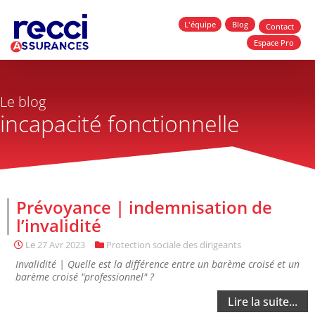
L'équipe
Blog
Contact
Espace Pro
Le blog
incapacité fonctionnelle
Prévoyance | indemnisation de
l’invalidité
Le
27 Avr 2023
Protection sociale des dirigeants
Invalidité | Quelle est la différence entre un barème croisé et un
barème croisé "professionnel" ?
Lire la suite...