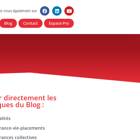
ez nous également sur
Blog
Contact
Espace Pro
er directement les
ques du Blog :
lités
rance-vie-placements
rances collectives