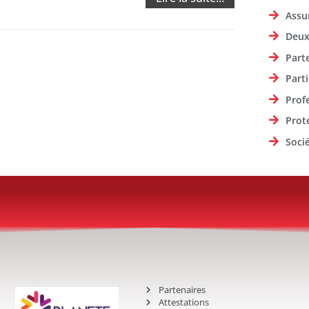
Assu
Deux
Part
Parti
Prof
Prot
Soci
Partenaires
Attestations