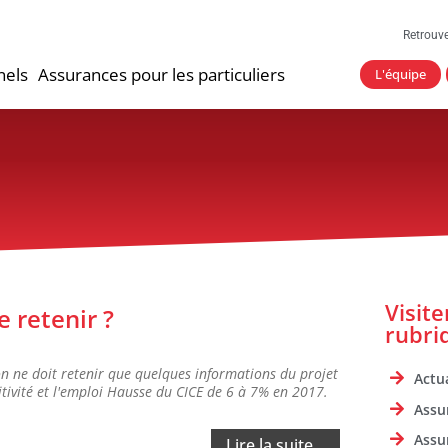
Retrouv
nels
Assurances pour les particuliers
L'équipe
Visit
e retenir ?
rubri
 on ne doit retenir que quelques informations du projet
Actua
tivité et l'emploi Hausse du CICE de 6 à 7% en 2017.
Assu
Assu
Lire la suite...