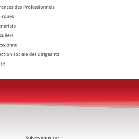
rances des Professionnels
-roues
enariats
culiers
essionnel
ection sociale des dirigeants
été
Suivez-nous sur :